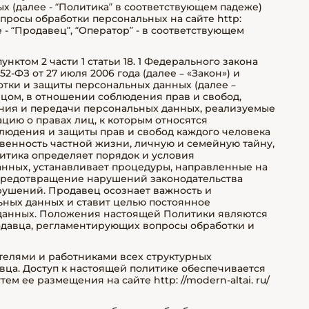
 (далее - “Политика” в соответствующем падеже)
росы обработки персональных на сайте http:
ее - “Продавец”, “Оператор” - в соответствующем
нктом 2 части 1 статьи 18. 1 Федерального закона
ФЗ от 27 июля 2006 года (далее – «Закон») и
отки и защиты персональных данных (далее –
вцом, в отношении соблюдения прав и свобод,
ания и передачи персональных данных, реализуемые
цию о правах лиц, к которым относятся
людения и защиты прав и свобод каждого человека
овенность частной жизни, личную и семейную тайну,
итика определяет порядок и условия
нных, устанавливает процедуры, направленные на
предотвращение нарушений законодательства
рушений. Продавец осознает важность и
ных данных и ставит целью постоянное
данных. Положения настоящей Политики являются
одавца, регламентирующих вопросы обработки и
ителями и работниками всех структурных
вца. Доступ к настоящей политике обеспечивается
м ее размещения на сайте http: //modern-altai. ru/