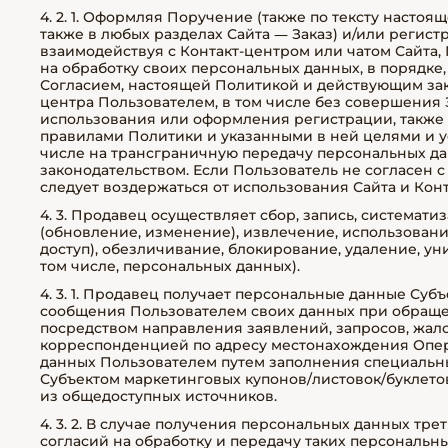
4. 2. 1. Оформляя Поручение (также по тексту насто
также в любых разделах Сайта — Заказ) и/или регистр
взаимодействуя с Контакт-центром или чатом Сайта,
на обработку своих персональных данных, в порядке,
Согласием, настоящей Политикой и действующим зак
центра Пользователем, в том числе без совершения 
использования или оформления регистрации, также 
правилами Политики и указанными в ней целями и у
числе на трансграничную передачу персональных да
законодательством. Если Пользователь не согласен 
следует воздержаться от использования Сайта и Конт
4. 3. Продавец осуществляет сбор, запись, системат
(обновление, изменение), извлечение, использовани
доступ), обезличивание, блокирование, удаление, у
том числе, персональных данных).
4. 3. 1. Продавец получает персональные данные Суб
сообщения Пользователем своих данных при обращен
посредством направления заявлений, запросов, жал
корреспонденцией по адресу местонахождения Опера
данных Пользователем путем заполнения специальны
Субъектом маркетинговых купонов/листовок/буклетов; 
из общедоступных источников.
4. 3. 2. В случае получения персональных данных тре
согласий на обработку и передачу таких персональны