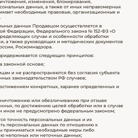
ничтожения, изменения, блокирования,
сональных данных, а также от иных неправомерных
имает необходимые правовые, организационные и
.
альных данных Продавцом осуществляется в
ой Федерации, Федерального закона № 152-ФЗ «О
определяющих случаи и особенности обработки
, а также руководящих и методических документов
ссии, Роскомнадзора.
 придерживается следующих принципов:
а законной основе;
цам и не распространяются без согласия субъекта
ных законодательством РФ случаев;
достижением конкретных, заранее определенных и
уничтожению или обезличиванию при отзыве
анных, по достижению целей обработки или в случае
ли иное не предусмотрено федеральным законом;
ся точность персональных данных и их
ость персональных данных по отношению к
ны приниматься необходимые меры либо
ию неполных или неточных данных;