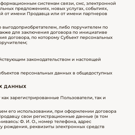
нформационным системам связи, смс, электронной
ьных предложениях, новых услугах, событиях,
й от имени Продавца или от имени партнеров
о выгодоприобретателем, либо поручителем по
также для заключения договора по инициативе
ния договора, по которому Субъект персональных
оручителем;
ействующим законодательством и настоящей
субъектов персональных данных в общедоступных
Х ДАННЫХ
ут как зарегистрированные Пользователи, так и
ейшем его использовании, при оформлении договора
Продавцу свои регистрационные данные (в том
иваясь: Ф. И. О., номер телефона, адрес
ату рождения, реквизиты электронных средств