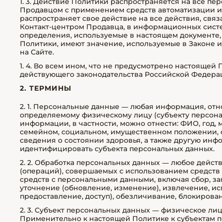
1. 3. Действие Политики распространяется на все п
Продавцом с применением средств автоматизации и 
распространяет свое действие на все действия, свя
Контакт-центром Продавца, в информационных система
определения, используемые в настоящем документе,
Политики, имеют значение, используемые в Законе
на Сайте.
1. 4. Во всем ином, что не предусмотрено настояще
действующего законодательства Российской Федера
2. ТЕРМИНЫ
2. 1. Персональные данные — любая информация, от
определяемому физическому лицу (субъекту персонал
информации, в частности, можно отнести: ФИО, год, м
семейном, социальном, имущественном положении, с
сведения о состоянии здоровья, а также другую ин
идентифицировать субъекта персональных данных.
2. 2. Обработка персональных данных — любое дейст
(операций), совершаемых с использованием средств
средств с персональными данными, включая сбор, за
уточнение (обновление, изменение), извлечение, ис
предоставление, доступ), обезличивание, блокиров
2. 3. Субъект персональных данных — физическое ли
Применительно к настоящей Политике к субъектам п