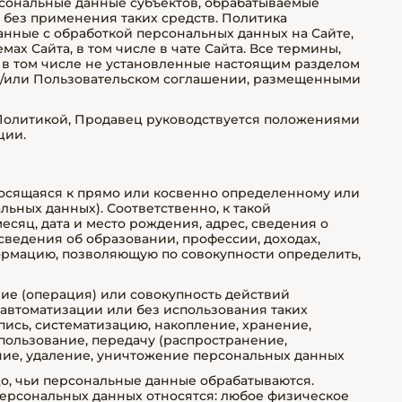
ерсональные данные субъектов, обрабатываемые
без применения таких средств. Политика
занные с обработкой персональных данных на Сайте,
х Сайта, в том числе в чате Сайта. Все термины,
 в том числе не установленные настоящим разделом
 и/или Пользовательском соглашении, размещенными
й Политикой, Продавец руководствуется положениями
ции.
носящаяся к прямо или косвенно определенному или
ьных данных). Соответственно, к такой
есяц, дата и место рождения, адрес, сведения о
ведения об образовании, профессии, доходах,
формацию, позволяющую по совокупности определить,
вие (операция) или совокупность действий
 автоматизации или без использования таких
пись, систематизацию, накопление, хранение,
пользование, передачу (распространение,
ание, удаление, уничтожение персональных данных
цо, чьи персональные данные обрабатываются.
ерсональных данных относятся: любое физическое