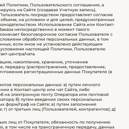
ящей Политики, Пользовательского соглашения, а
ируясь на Сайте (создавая Учетную запись),
 Пользователь посредством предоставляет согласие
 объеме, на условиях и для целей, предусмотренных
онодательством. Использование Сайта или Контакт-
Заказа непосредственно в момент такого
означает безоговорочное согласие Пользователя с
словиями обработки персональных данных, в том
нных, если иное не установлено действующим
с условиями настоящей Политики, Пользователю
акт-центра/чата.
изацию, накопление, хранение, уточнение
е, передачу (распространение, предоставление,
ничтожение регистрационных данных Покупателя (в
ъектов персональных данных: а) путем личного
ии в Контакт-центр или чат Сайта, либо
об на электронную почту Оператора или почтовой
тора; б) путем введения своих персональных
х форм/граф на Сайте; в) путем заполнения
г) от третьих лиц (Пользователей, контрагентов); д)
тьих лиц от Покупателя, обязанность по получению
х, в том числе на трансграничную передачу, данных