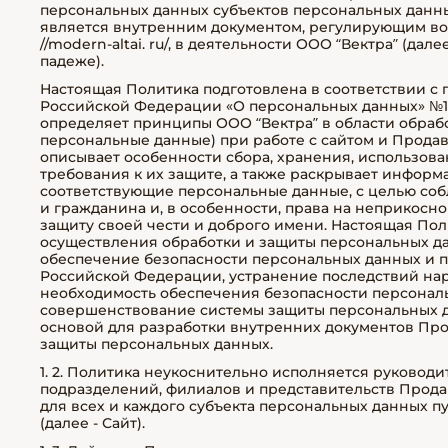
персональных данных субъектов персональных данных
является внутренним документом, регулирующим воп
//modern-altai. ru/, в деятельности ООО “Вектра” (дал
падеже).
Настоящая Политика подготовлена в соответствии с пу
Российской Федерации «О персональных данных» №152-
определяет принципы ООО “Вектра” в области обраб
персональные данные) при работе с сайтом и Прода
описывает особенности сбора, хранения, использов
требования к их защите, а также раскрывает информа
соответствующие персональные данные, с целью соб
и гражданина и, в особенности, права на неприкосн
защиту своей чести и доброго имени. Настоящая Пол
осуществления обработки и защиты персональных да
обеспечение безопасности персональных данных и 
Российской Федерации, устранение последствий на
необходимость обеспечения безопасности персональ
совершенствование системы защиты персональных 
основой для разработки внутренних документов Пр
защиты персональных данных.
1. 2. Политика неукоснительно исполняется руковод
подразделений, филиалов и представительств Прода
для всех и каждого субъекта персональных данных путе
(далее - Сайт).