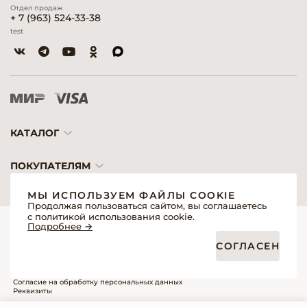
Отдел продаж
+ 7 (963) 524-33-38
test
КАТАЛОГ
ПОКУПАТЕЛЯМ
МЫ ИСПОЛЬЗУЕМ ФАЙЛЫ COOKIE
Продолжая пользоваться сайтом, вы соглашаетесь
с политикой использования cookie.
© 2026 «Модерн»— Косметика и оборудование для профессионалов
Подробнее →
Создание сайтов
Политика обработки персональных данных
СОГЛАСЕН
Пользовательское соглашение
Публичная оферта интернет-магазина для розничных покупателей
Публичная оферта интернет-магазина для профессиональных участников
рынка
Согласие на обработку персональных данных
Реквизиты