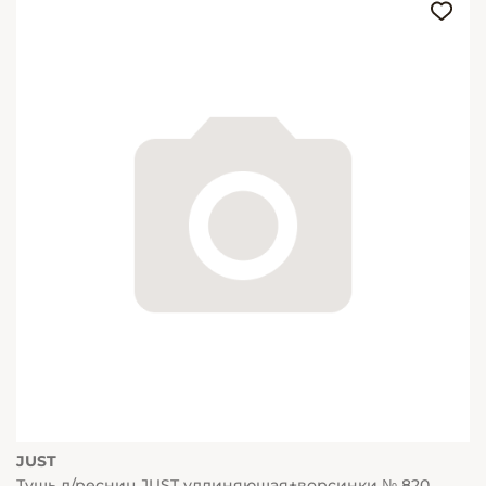
JUST
Тушь д/ресниц JUST удлиняющая+ворсинки № 820