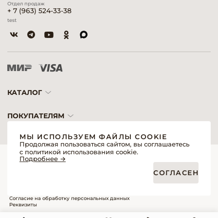
Отдел продаж
+ 7 (963) 524-33-38
test
КАТАЛОГ
ПОКУПАТЕЛЯМ
МЫ ИСПОЛЬЗУЕМ ФАЙЛЫ COOKIE
Продолжая пользоваться сайтом, вы соглашаетесь
с политикой использования cookie.
© 2026 «Модерн»— Косметика и оборудование для профессионалов
Подробнее →
Создание сайтов
Политика обработки персональных данных
СОГЛАСЕН
Пользовательское соглашение
Публичная оферта интернет-магазина для розничных покупателей
Публичная оферта интернет-магазина для профессиональных участников
рынка
Согласие на обработку персональных данных
Реквизиты