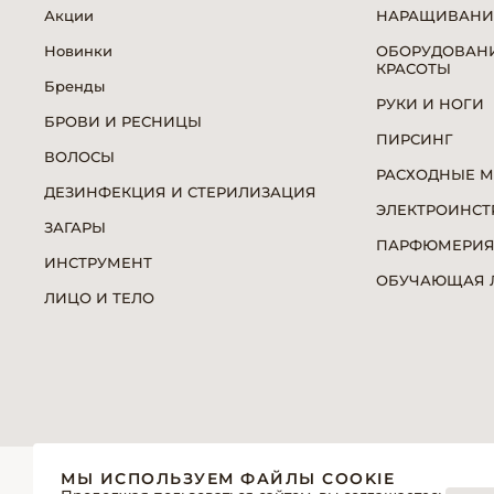
Акции
НАРАЩИВАНИ
Новинки
ОБОРУДОВАНИ
КРАСОТЫ
Бренды
РУКИ И НОГИ
БРОВИ И РЕСНИЦЫ
ПИРСИНГ
ВОЛОСЫ
РАСХОДНЫЕ 
ДЕЗИНФЕКЦИЯ И СТЕРИЛИЗАЦИЯ
ЭЛЕКТРОИНСТ
ЗАГАРЫ
ПАРФЮМЕРИ
ИНСТРУМЕНТ
ОБУЧАЮЩАЯ Л
ЛИЦО И ТЕЛО
© 2026 «Модерн»— Косметика и оборудование для про
МЫ ИСПОЛЬЗУЕМ ФАЙЛЫ COOKIE
Политика обработки персональных данных