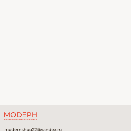
modernshop22@yandex.ru