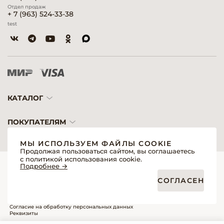
Отдел продаж
+ 7 (963) 524-33-38
test
КАТАЛОГ
ПОКУПАТЕЛЯМ
МЫ ИСПОЛЬЗУЕМ ФАЙЛЫ COOKIE
Продолжая пользоваться сайтом, вы соглашаетесь
с политикой использования cookie.
© 2026 «Модерн»— Косметика и оборудование для профессионалов
Подробнее →
Создание сайтов
Политика обработки персональных данных
СОГЛАСЕН
Пользовательское соглашение
Публичная оферта интернет-магазина для розничных покупателей
Публичная оферта интернет-магазина для профессиональных участников
рынка
Согласие на обработку персональных данных
Реквизиты