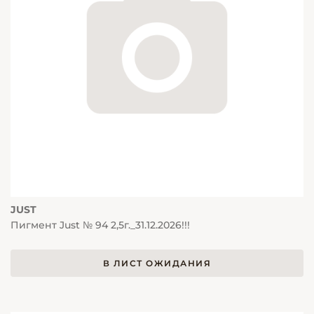
JUST
Пигмент Just № 94 2,5г._31.12.2026!!!
В ЛИСТ ОЖИДАНИЯ