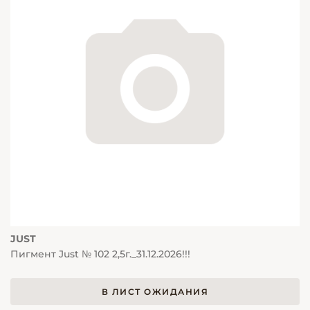
JUST
Пигмент Just № 102 2,5г._31.12.2026!!!
В ЛИСТ ОЖИДАНИЯ