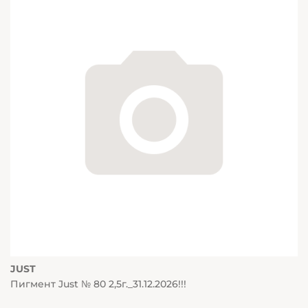
JUST
Пигмент Just № 80 2,5г._31.12.2026!!!