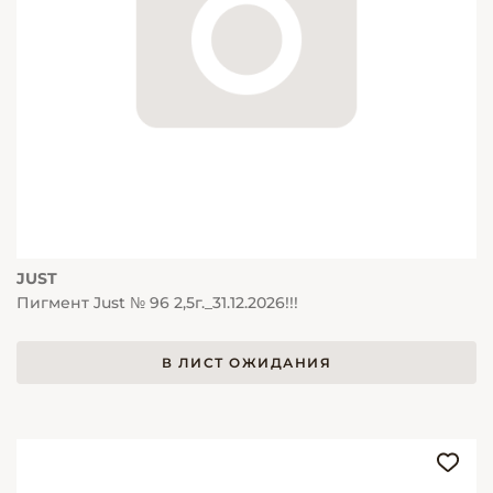
JUST
Пигмент Just № 96 2,5г._31.12.2026!!!
В ЛИСТ ОЖИДАНИЯ