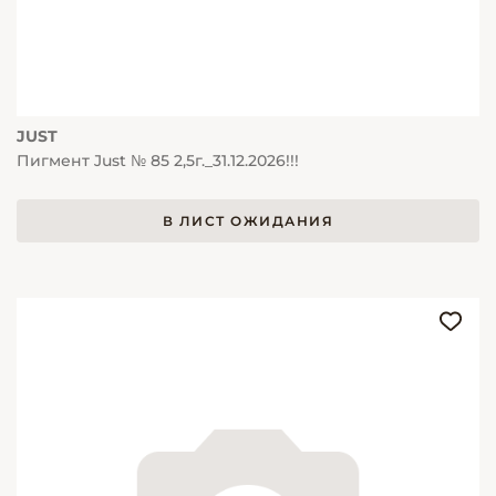
JUST
Пигмент Just № 85 2,5г._31.12.2026!!!
В ЛИСТ ОЖИДАНИЯ