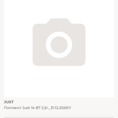
JUST
Пигмент Just № 87 2,5г._31.12.2026!!!