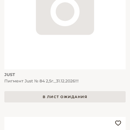
JUST
Пигмент Just № 84 2,5г._31.12.2026!!!
В ЛИСТ ОЖИДАНИЯ