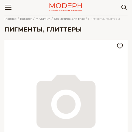
Главная
Каталог
МАКИЯЖ
Косметика для глаз
Пигменты, глиттеры
ПИГМЕНТЫ, ГЛИТТЕРЫ