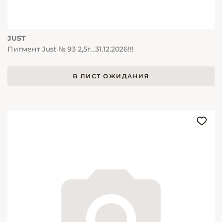
JUST
Пигмент Just № 93 2,5г._31.12.2026!!!
В ЛИСТ ОЖИДАНИЯ