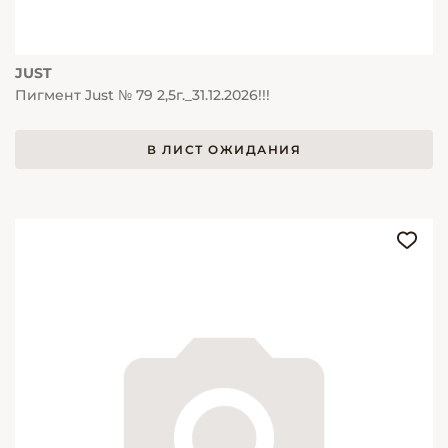
JUST
Пигмент Just № 79 2,5г._31.12.2026!!!
В ЛИСТ ОЖИДАНИЯ