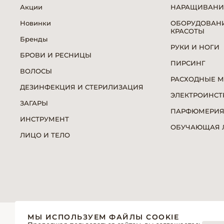
Акции
НАРАЩИВАНИ
Новинки
ОБОРУДОВАНИ
КРАСОТЫ
Бренды
РУКИ И НОГИ
БРОВИ И РЕСНИЦЫ
ПИРСИНГ
ВОЛОСЫ
РАСХОДНЫЕ 
ДЕЗИНФЕКЦИЯ И СТЕРИЛИЗАЦИЯ
ЭЛЕКТРОИНСТ
ЗАГАРЫ
ПАРФЮМЕРИ
ИНСТРУМЕНТ
ОБУЧАЮЩАЯ Л
ЛИЦО И ТЕЛО
© 2026 «Модерн»— Косметика и оборудование для про
МЫ ИСПОЛЬЗУЕМ ФАЙЛЫ COOKIE
Политика обработки персональных данных