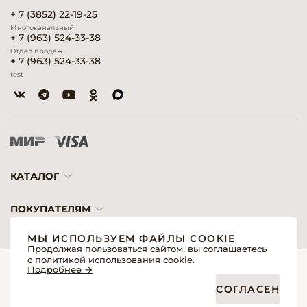
+ 7 (3852) 22-19-25
Многоканальный
+ 7 (963) 524-33-38
Отдел продаж
+ 7 (963) 524-33-38
test
КАТАЛОГ
ПОКУПАТЕЛЯМ
МЫ ИСПОЛЬЗУЕМ ФАЙЛЫ COOKIE
Продолжая пользоваться сайтом, вы соглашаетесь
с политикой использования cookie.
© 2026 «Модерн»— Косметика и оборудование для профессионалов
Подробнее →
Создание сайтов
Политика обработки персональных данных
СОГЛАСЕН
Пользовательское соглашение
Публичная оферта интернет-магазина для розничных покупателей