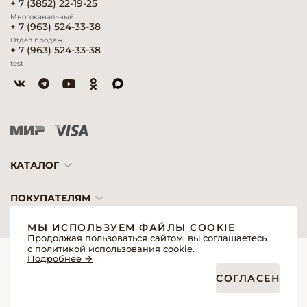
+ 7 (3852) 22-19-25
Многоканальный
+ 7 (963) 524-33-38
Отдел продаж
+ 7 (963) 524-33-38
test
КАТАЛОГ
ПОКУПАТЕЛЯМ
МЫ ИСПОЛЬЗУЕМ ФАЙЛЫ COOKIE
Продолжая пользоваться сайтом, вы соглашаетесь
с политикой использования cookie.
© 2026 «Модерн»— Косметика и оборудование для профессионалов
Подробнее →
Создание сайтов
Политика обработки персональных данных
СОГЛАСЕН
Пользовательское соглашение
Публичная оферта интернет-магазина для розничных покупателей
Публичная оферта интернет-магазина для профессиональных участников
рынка