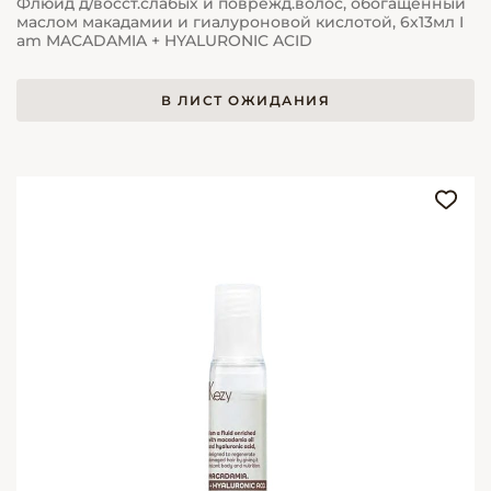
Флюид д/восст.слабых и поврежд.волос, обогащенный
маслом макадамии и гиалуроновой кислотой, 6х13мл I
am MACADAMIA + HYALURONIC ACID
В ЛИСТ ОЖИДАНИЯ