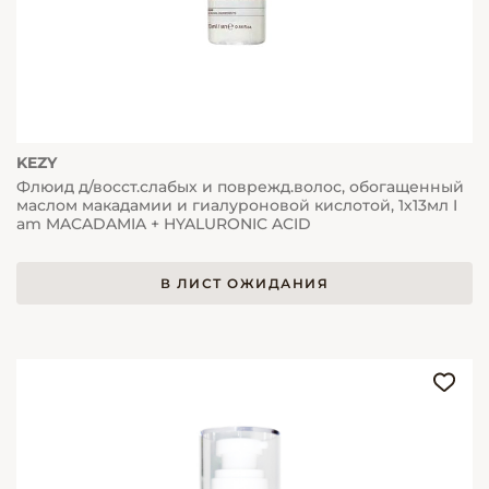
KEZY
Флюид д/восст.слабых и поврежд.волос, обогащенный
маслом макадамии и гиалуроновой кислотой, 1х13мл I
am MACADAMIA + HYALURONIC ACID
В ЛИСТ ОЖИДАНИЯ