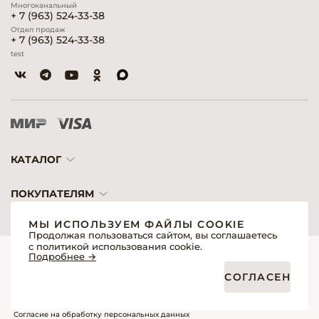
Многоканальный
+ 7 (963) 524-33-38
Отдел продаж
+ 7 (963) 524-33-38
test
КАТАЛОГ
ПОКУПАТЕЛЯМ
МЫ ИСПОЛЬЗУЕМ ФАЙЛЫ COOKIE
Продолжая пользоваться сайтом, вы соглашаетесь
с политикой использования cookie.
© 2026 «Модерн»— Косметика и оборудование для профессионалов
Подробнее →
Создание сайтов
Политика обработки персональных данных
СОГЛАСЕН
Пользовательское соглашение
Публичная оферта интернет-магазина для розничных покупателей
Публичная оферта интернет-магазина для профессиональных участников
рынка
Согласие на обработку персональных данных