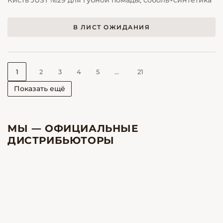
Кисть JUST №29 для губной помады, соболь+синтетика
В ЛИСТ ОЖИДАНИЯ
1
2
3
4
5
...
21
Показать ещё
МЫ — ОФИЦИАЛЬНЫЕ
ДИСТРИБЬЮТОРЫ