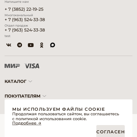
Напишите нам
+ 7 (3852) 22-19-25
Многоканальный
+ 7 (963) 524-33-38
Отдел продаж
+ 7 (963) 524-33-38
test
КАТАЛОГ
ПОКУПАТЕЛЯМ
МЫ ИСПОЛЬЗУЕМ ФАЙЛЫ COOKIE
Продолжая пользоваться сайтом, вы соглашаетесь
с политикой использования cookie.
© 2026 «Модерн»— Косметика и оборудование для профессионалов
Подробнее →
Создание сайтов
Политика обработки персональных данных
СОГЛАСЕН
Пользовательское соглашение
Публичная оферта интернет-магазина для розничных покупателей