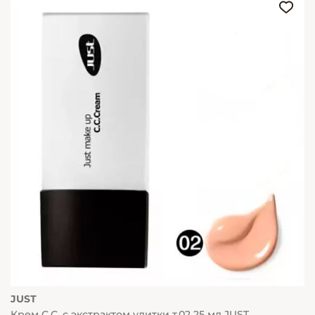
JUST
Крем С.С. с экстрактом улитки т.02 25 мл JUST