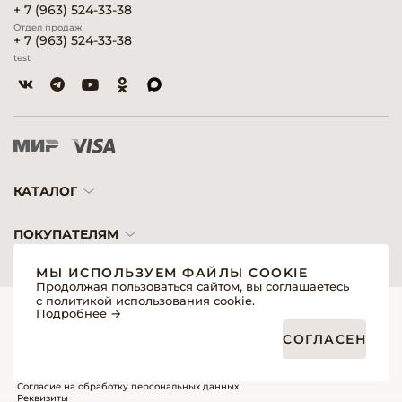
+ 7 (963) 524-33-38
Отдел продаж
+ 7 (963) 524-33-38
test
КАТАЛОГ
ПОКУПАТЕЛЯМ
МЫ ИСПОЛЬЗУЕМ ФАЙЛЫ COOKIE
Продолжая пользоваться сайтом, вы соглашаетесь
с политикой использования cookie.
© 2026 «Модерн»— Косметика и оборудование для профессионалов
Подробнее →
Создание сайтов
Политика обработки персональных данных
СОГЛАСЕН
Пользовательское соглашение
Публичная оферта интернет-магазина для розничных покупателей
Публичная оферта интернет-магазина для профессиональных участников
рынка
Согласие на обработку персональных данных
Реквизиты