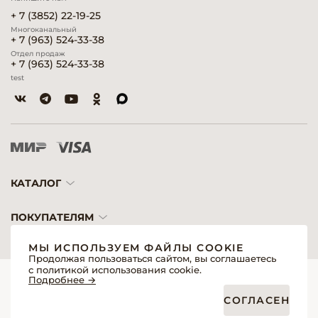
+ 7 (3852) 22-19-25
Многоканальный
+ 7 (963) 524-33-38
Отдел продаж
+ 7 (963) 524-33-38
test
КАТАЛОГ
ПОКУПАТЕЛЯМ
МЫ ИСПОЛЬЗУЕМ ФАЙЛЫ COOKIE
Продолжая пользоваться сайтом, вы соглашаетесь
с политикой использования cookie.
© 2026 «Модерн»— Косметика и оборудование для профессионалов
Подробнее →
Создание сайтов
Политика обработки персональных данных
СОГЛАСЕН
Пользовательское соглашение
Публичная оферта интернет-магазина для розничных покупателей