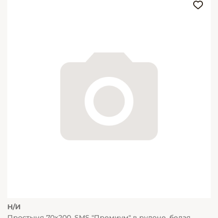
Н/И
Простыня 70х200, SMS "Премиум" в рулоне, белая