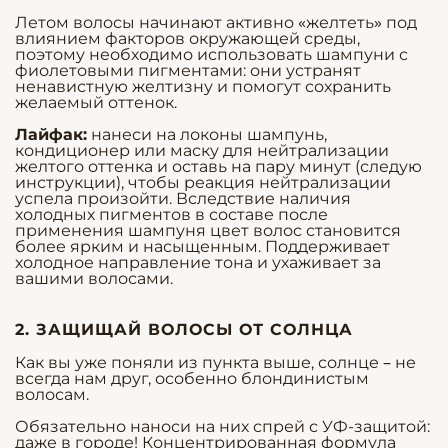
Летом волосы начинают активно «желтеть» под
влиянием факторов окружающей среды,
поэтому необходимо использовать шампуни с
фиолетовыми пигментами: они устранят
ненавистную желтизну и помогут сохранить
желаемый оттенок.
Лайфак:
нанеси на локоны шампунь,
кондиционер или маску для нейтрализации
желтого оттенка и оставь на пару минут (следую
инструкции), чтобы реакция нейтрализации
успела произойти. Вследствие наличия
холодных пигментов в составе после
применения шампуня цвет волос становится
более ярким и насыщенным. Поддерживает
холодное направление тона и ухаживает за
вашими волосами.
2. ЗАЩИЩАЙ ВОЛОСЫ ОТ СОЛНЦА
Как вы уже поняли из пункта выше, солнце – не
всегда нам друг, особенно блондинистым
волосам.
Обязательно наноси на них спрей с УФ-защитой:
даже в городе! Концентрированная формула