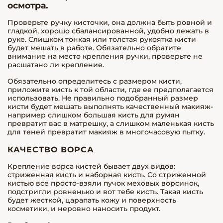
осмотра.
Проверьте ручку кисточки, она должна быть ровной и
гладкой, хорошо сбалансированной, удобно лежать в
руке. Слишком тонкая или толстая рукоятка кисти
будет мешать в работе. Обязательно обратите
внимание на место крепления ручки, проверьте не
расшатано ли крепление.
Обязательно определитесь с размером кисти,
приложите кисть к той области, где ее предполагается
использовать. Не правильно подобранный размер
кисти будет мешать выполнять качественный макияж-
например слишком большая кисть для румян
превратит вас в матрешку, а слишком маленькая кисть
для теней превратит макияж в многочасовую пытку.
КАЧЕСТВО ВОРСА
Крепление ворса кистей бывает двух видов:
стриженная кисть и наборная кисть. Со стриженной
кистью все просто-взяли пучок меховых ворсинок,
подстригли ровненько и вот тебе кисть. Такая кисть
будет жесткой, царапать кожу и поверхность
косметики, и неровно наносить продукт.