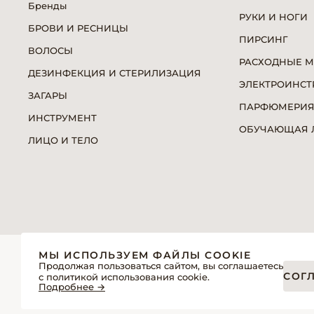
Бренды
РУКИ И НОГИ
БРОВИ И РЕСНИЦЫ
ПИРСИНГ
ВОЛОСЫ
РАСХОДНЫЕ 
ДЕЗИНФЕКЦИЯ И СТЕРИЛИЗАЦИЯ
ЭЛЕКТРОИНСТ
ЗАГАРЫ
ПАРФЮМЕРИ
ИНСТРУМЕНТ
ОБУЧАЮЩАЯ Л
ЛИЦО И ТЕЛО
© 2026 «Модерн»— Косметика и оборудование для про
МЫ ИСПОЛЬЗУЕМ ФАЙЛЫ COOKIE
Политика обработки персональных данных
Продолжая пользоваться сайтом, вы соглашаетесь
СОГ
с политикой использования cookie.
Пользовательское соглашение
Подробнее →
Публичная оферта интернет-магазина для розничных пок