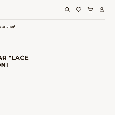
а знаний
Я "LACE
ONI